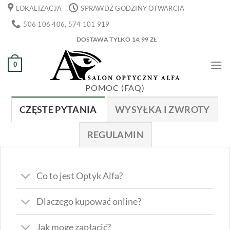
Przewiń
LOKALIZACJA
SPRAWDŹ GODZINY OTWARCIA
do
506 106 406, 574 101 919
zawartości
DOSTAWA TYLKO 14,99 ZŁ
0
POMOC (FAQ)
CZĘSTE PYTANIA
WYSYŁKA I ZWROTY
REGULAMIN
Co to jest Optyk Alfa?
Dlaczego kupować online?
Jak mogę zapłacić?