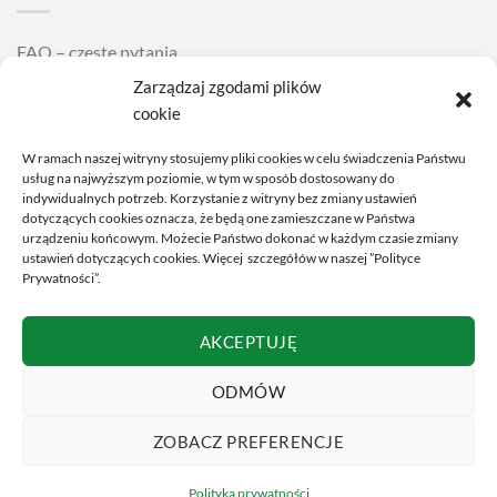
FAQ – częste pytania
Zarządzaj zgodami plików
Wysyłka i dostawa
cookie
Zakładanie i zdejmowanie soczewek kontaktowych
W ramach naszej witryny stosujemy pliki cookies w celu świadczenia Państwu
Cennik usług
usług na najwyższym poziomie, w tym w sposób dostosowany do
indywidualnych potrzeb. Korzystanie z witryny bez zmiany ustawień
dotyczących cookies oznacza, że będą one zamieszczane w Państwa
POMOC
urządzeniu końcowym. Możecie Państwo dokonać w każdym czasie zmiany
ustawień dotyczących cookies. Więcej szczegółów w naszej ”Polityce
Prywatności”.
Regulamin
AKCEPTUJĘ
Polityka prywatności
Jak zamówić?
ODMÓW
Moje konto
ZOBACZ PREFERENCJE
Polityka prywatności