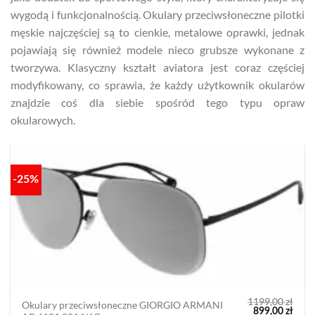
wygodą i funkcjonalnością. Okulary przeciwsłoneczne pilotki
męskie najczęściej są to cienkie, metalowe oprawki, jednak
pojawiają się również modele nieco grubsze wykonane z
tworzywa. Klasyczny kształt aviatora jest coraz częściej
modyfikowany, co sprawia, że każdy użytkownik okularów
znajdzie coś dla siebie spośród tego typu opraw
okularowych.
-25%
1199,00
zł
Okulary przeciwsłoneczne GIORGIO ARMANI
Pierwotna
Aktu
899,00
zł