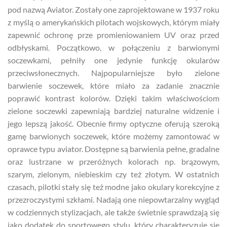
pod nazwą Aviator. Zostały one zaprojektowane w 1937 roku
z myślą o amerykańskich pilotach wojskowych, którym miały
zapewnić ochronę prze promieniowaniem UV oraz przed
odbłyskami. Początkowo, w połączeniu z barwionymi
soczewkami, pełniły one jedynie funkcję okularów
przeciwsłonecznych. Najpopularniejsze było zielone
barwienie soczewek, które miało za zadanie znacznie
poprawić kontrast kolorów. Dzięki takim właściwościom
zielone soczewki zapewniają bardziej naturalne widzenie i
jego lepszą jakość. Obecnie firmy optyczne oferują szeroką
gamę barwionych soczewek, które możemy zamontować w
oprawce typu aviator. Dostępne są barwienia pełne, gradalne
oraz lustrzane w przeróżnych kolorach np. brązowym,
szarym, zielonym, niebieskim czy też złotym. W ostatnich
czasach, pilotki stały się też modne jako okulary korekcyjne z
przezroczystymi szkłami. Nadają one niepowtarzalny wygląd
w codziennych stylizacjach, ale także świetnie sprawdzają się
jako dodatek do sportowego stylu, który charakteryzuje się