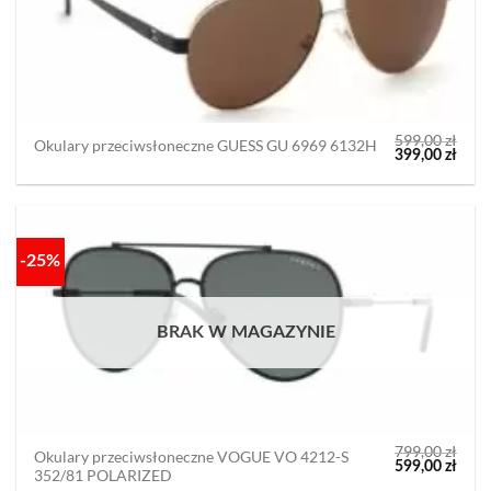
599,00
zł
Okulary przeciwsłoneczne GUESS GU 6969 6132H
Pierwotna
Aktu
399,00
zł
cena
cena
wynosiła:
wyno
599,00 zł.
399,0
-25%
BRAK W MAGAZYNIE
799,00
zł
Okulary przeciwsłoneczne VOGUE VO 4212-S
Pierwotna
Aktu
599,00
zł
352/81 POLARIZED
cena
cena