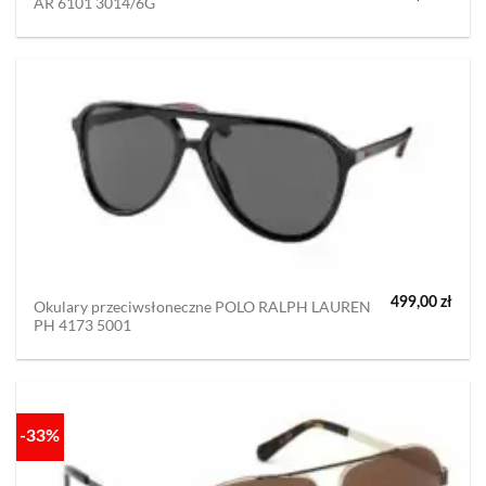
AR 6101 3014/6G
cena
cena
wynosiła:
wyno
1199,00 zł.
899,0
499,00
zł
Okulary przeciwsłoneczne POLO RALPH LAUREN
PH 4173 5001
-33%