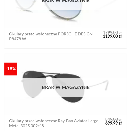
BRAK W MAGAZYNIE
1799,00
zł
Okulary przeciwsłoneczne PORSCHE DESIGN
Pierwotna
Aktu
1199,00
zł
P8478 W
cena
cena
wynosiła:
wyno
1799,00 zł.
1199,
-18%
BRAK W MAGAZYNIE
849,00
zł
Okulary przeciwsłoneczne Ray-Ban Aviator Large
Pierwotna
Aktu
699,99
zł
Metal 3025 002/48
cena
cena
wynosiła:
wyno