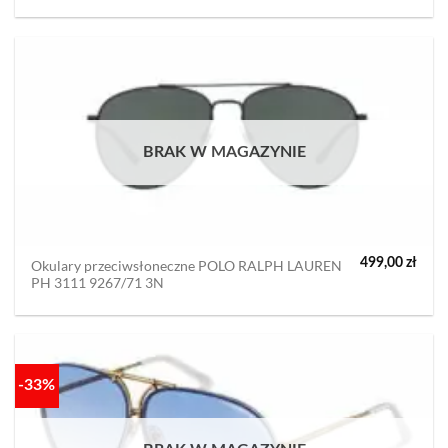
wynosiła:
wyno
799,00 zł.
599,0
BRAK W MAGAZYNIE
499,00
zł
Okulary przeciwsłoneczne POLO RALPH LAUREN
PH 3111 9267/71 3N
-33%