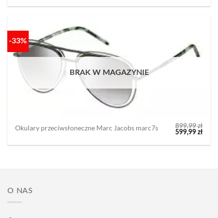
849,00 zł.
699,9
-33%
BRAK W MAGAZYNIE
899,99
zł
Okulary przeciwsłoneczne Marc Jacobs marc7s
Pierwotna
Aktu
599,99
zł
cena
cena
wynosiła:
wyno
899,99 zł.
599,9
O NAS