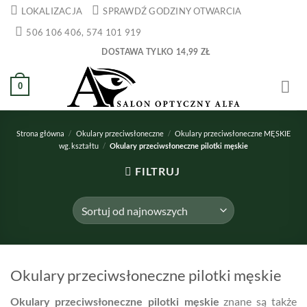
Przewiń
LOKALIZACJA
SPRAWDŹ GODZINY OTWARCIA
do
506 106 406, 574 101 919
zawartości
DOSTAWA TYLKO 14,99 ZŁ
0
Strona główna
/
Okulary przeciwsłoneczne
/
Okulary przeciwsłoneczne MĘSKIE
wg. kształtu
/
Okulary przeciwsłoneczne pilotki męskie
FILTRUJ
Okulary przeciwsłoneczne pilotki męskie
znane są także
Okulary przeciwsłoneczne pilotki męskie