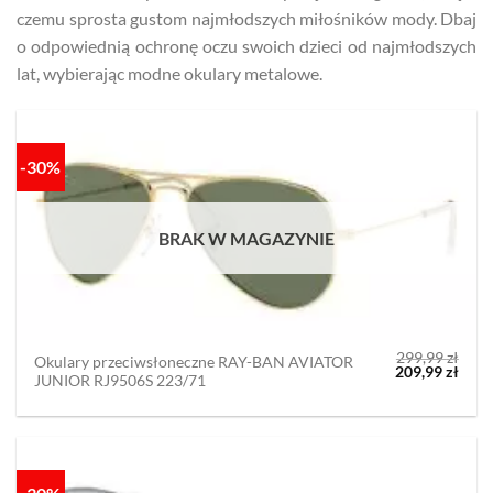
czemu sprosta gustom najmłodszych miłośników mody. Dbaj
o odpowiednią ochronę oczu swoich dzieci od najmłodszych
lat, wybierając modne okulary metalowe.
-30%
BRAK W MAGAZYNIE
299,99
zł
Okulary przeciwsłoneczne RAY-BAN AVIATOR
Pierwotna
Aktu
209,99
zł
JUNIOR RJ9506S 223/71
cena
cena
wynosiła:
wyno
299,99 zł.
209,9