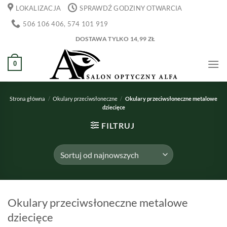
Przewiń
LOKALIZACJA
SPRAWDŹ GODZINY OTWARCIA
do
506 106 406, 574 101 919
zawartości
DOSTAWA TYLKO 14,99 ZŁ
0
Strona główna
/
Okulary przeciwsłoneczne
/
Okulary przeciwsłoneczne metalowe
dziecięce
FILTRUJ
Okulary przeciwsłoneczne metalowe
dziecięce