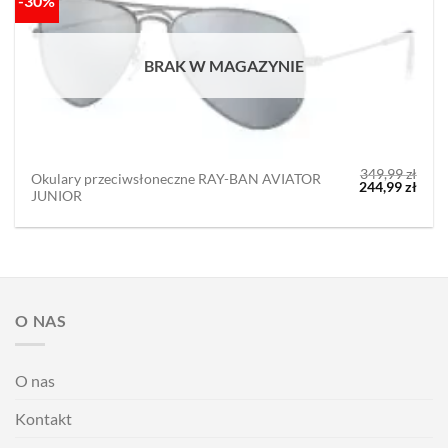
-30%
BRAK W MAGAZYNIE
349,99
zł
Okulary przeciwsłoneczne RAY-BAN AVIATOR
Pierwotna
Aktu
244,99
zł
JUNIOR
cena
cena
wynosiła:
wyno
349,99 zł.
244,9
O NAS
O nas
Kontakt