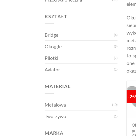
elem
KSZTAŁT
Okul
sieb
wyk
Bridge
(4)
meta
Okrągłe
(5)
rozm
to s
Pilotki
(7)
one 
Aviator
(1)
okazj
MATERIAŁ
-2
Metalowa
(10)
Tworzywo
(1)
O
pr
MARKA
G