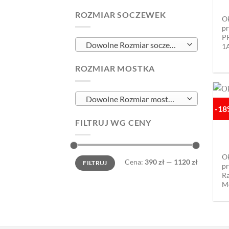
ROZMIAR SOCZEWEK
O
pr
P
Dowolne Rozmiar soczewek
1
ROZMIAR MOSTKA
Dowolne Rozmiar mostka
-1
FILTRUJ WG CENY
O
Cena
Cena
Cena:
390 zł
—
1120 zł
FILTRUJ
min
max
pr
Ra
M