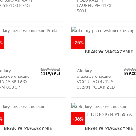
1199,00 zł.
899,00 zł.
R 6101 3014/6G
LAUREN PH 4173
5001
0%
-25%
BRAK W MAGAZYNIE
1599,00
zł
799,0
kulary
Okulary
Pierwotna
Aktualna
Pierw
1119,99
zł
599,0
zeciwsłoneczne
przeciwsłoneczne
cena
cena
cena
RADA SPR 63X
VOGUE VO 4212-S
wynosiła:
wynosi:
wynosi
1599,00 zł.
1119,99 zł.
799,00
VN-03B 3P
352/81 POLARIZED
7%
-36%
BRAK W MAGAZYNIE
BRAK W MAGAZYNIE