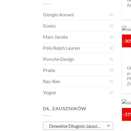
A
Giorgio Armani
(1)
Guess
(1)
Marc Jacobs
(1)
-3
Polo Ralph Lauren
(2)
Porsche Design
(1)
O
Prada
(3)
pr
P
Ray-Ban
(1)
Z
Vogue
(1)
DŁ. ZAUSZNIKÓW
-3
Dowolne Długośc zauszników