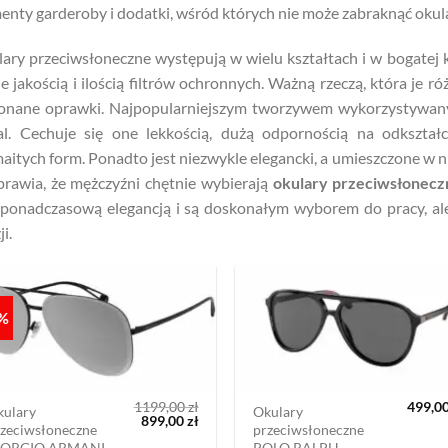
enty garderoby i dodatki, wśród których nie może zabraknąć oku
ary przeciwsłoneczne występują w wielu kształtach i w bogatej 
ie jakością i ilością filtrów ochronnych. Ważną rzeczą, która je róż
onane oprawki. Najpopularniejszym tworzywem wykorzystywany
l. Cechuje się one lekkością, dużą odpornością na odkształ
aitych form. Ponadto jest niezwykle elegancki, a umieszczone w n
prawia, że mężczyźni chętnie wybierają
okulary przeciwsłonec
ponadczasową elegancją i są doskonałym wyborem do pracy, ale 
i.
5%
1199,00
zł
499,0
kulary
Okulary
Pierwotna
Aktualna
899,00
zł
zeciwsłoneczne
przeciwsłoneczne
cena
cena
IORGIO ARMANI
POLO RALPH
wynosiła:
wynosi: