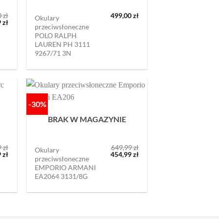
0
zł
499,00
zł
Okulary
otna
Aktualna
9
zł
przeciwsłoneczne
cena
POLO RALPH
ła:
wynosi:
0 zł.
889,99 zł.
LAUREN PH 3111
9267/71 3N
-30%
BRAK W MAGAZYNIE
9
zł
649,99
zł
Okulary
otna
Aktualna
Pierwotna
Aktualna
9
zł
454,99
zł
przeciwsłoneczne
cena
cena
cena
EMPORIO ARMANI
ła:
wynosi:
wynosiła:
wynosi:
 zł.
599,99 zł.
649,99 zł.
454,99 zł.
EA2064 3131/8G