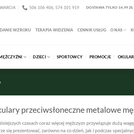
TWARCIA
506 106 406, 574 101 919
DOSTAWA TYLKO 14,99 ZŁ
DANIE WZROKU
TERAPIA WIDZENIA
CENNIK USŁUG
O NAS
K
MĘŻCZYŹNI
DZIECI
SPORTOWCY
PROMOCJE
OKULAR
e
ulary przeciwsłoneczne metalowe mę
isiejszych czasach coraz więcej mężczyzn przywiązuje dużą wagę
ze się prezentować, zarówno na co dzień, jak i podczas specjalny