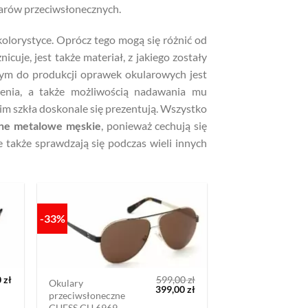
larów przeciwsłonecznych.
kolorystyce. Oprócz tego mogą się różnić od
nicuje, jest także materiał, z jakiego zostały
m do produkcji oprawek okularowych jest
cenia, a także możliwością nadawania mu
im szkła doskonale się prezentują. Wszystko
zne metalowe męskie
, ponieważ cechują się
także sprawdzają się podczas wieli innych
-33%
0
zł
599,00
zł
Okulary
Pierwotna
Aktualna
399,00
zł
przeciwsłoneczne
cena
cena
GUESS GU 6969
wynosiła:
wynosi: