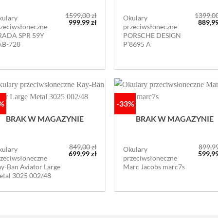
1599,00
zł
1399,0
kulary
Okulary
Pierwotna
Aktualna
Pierw
999,99
zł
889,9
zeciwsłoneczne
przeciwsłoneczne
cena
cena
cena
RADA SPR 59Y
PORSCHE DESIGN
wynosiła:
wynosi:
wynosi
1599,00 zł.
999,99 zł.
1399,0
AB-728
P’8695 A
8%
-33%
BRAK W MAGAZYNIE
BRAK W MAGAZYNIE
849,00
zł
899,9
kulary
Okulary
Pierwotna
Aktualna
Pierw
699,99
zł
599,9
zeciwsłoneczne
przeciwsłoneczne
cena
cena
cena
y-Ban Aviator Large
Marc Jacobs marc7s
wynosiła:
wynosi:
wynosi
849,00 zł.
699,99 zł.
899,99
etal 3025 002/48