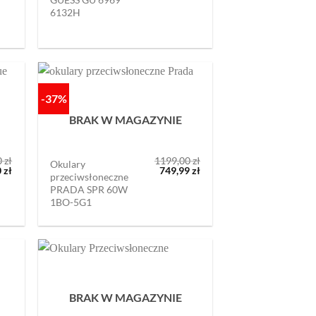
599,00 zł.
399,00 zł.
6132H
-37%
BRAK W MAGAZYNIE
0
zł
1199,00
zł
Okulary
otna
Aktualna
Pierwotna
Aktualna
0
zł
749,99
zł
przeciwsłoneczne
cena
cena
cena
PRADA SPR 60W
ła:
wynosi:
wynosiła:
wynosi:
 zł.
599,00 zł.
1199,00 zł.
749,99 zł.
1BO-5G1
BRAK W MAGAZYNIE