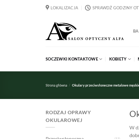
Przewiń
LOKALIZACJA
SPRAWDŹ GODZINY O
do
zawartości
BA
SOCZEWKI KONTAKTOWE
KOBIETY
Strona główna
/
Okulary przeciwsłoneczne metalowe męski
Ok
RODZAJ OPRAWY
OKULAROWEJ
W dz
dobr
Przeciwsłoneczna
(11)