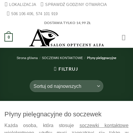
Przewiń
LOKALIZACJA
SPRAWDŹ GODZINY OTWARCIA
do
506 106 406, 574 101 919
zawartości
DOSTAWA TYLKO 14,99 ZŁ
0
Płyny pielęgnacyjne
Strona główna
/
SOCZEWKI KONTAKTOWE
/
FILTRUJ
Płyny pielęgnacyjne do soczewek
Każda osoba, która stosuje
soczewki kontaktowe
wielokrotnego użytku musi zaopatrzyć się także w