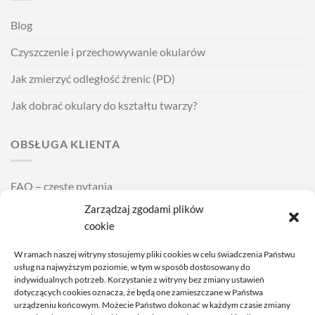
Blog
Czyszczenie i przechowywanie okularów
Jak zmierzyć odległość źrenic (PD)
Jak dobrać okulary do kształtu twarzy?
OBSŁUGA KLIENTA
FAQ – częste pytania
Zarządzaj zgodami plików
Wysyłka i dostawa
cookie
Zakładanie i zdejmowanie soczewek kontaktowych
W ramach naszej witryny stosujemy pliki cookies w celu świadczenia Państwu
Cennik usług
usług na najwyższym poziomie, w tym w sposób dostosowany do
indywidualnych potrzeb. Korzystanie z witryny bez zmiany ustawień
dotyczących cookies oznacza, że będą one zamieszczane w Państwa
POMOC
urządzeniu końcowym. Możecie Państwo dokonać w każdym czasie zmiany