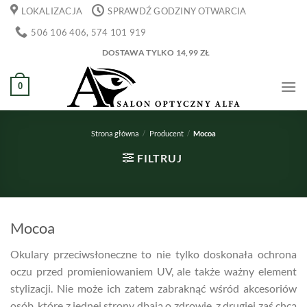
Przewiń
LOKALIZACJA
SPRAWDŹ GODZINY OTWARCIA
do
506 106 406, 574 101 919
zawartości
DOSTAWA TYLKO 14,99 ZŁ
0
Strona główna
/
Producent
/
Mocoa
FILTRUJ
Mocoa
Okulary przeciwsłoneczne to nie tylko doskonała ochrona
oczu przed promieniowaniem UV, ale także ważny element
stylizacji. Nie może ich zatem zabraknąć wśród akcesoriów
osób, które z jednej strony dbają o zdrowie, z drugiej zaś chcą