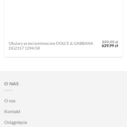
899,99
zł
Okulary przeciwsłoneczne DOLCE & GABBANA
Pierwotna
Aktu
629,99
zł
DG2157 1294/5R
cena
cena
wynosiła:
wyno
899,99 zł.
629,9
O NAS
O nas
Kontakt
Osiągnięcia