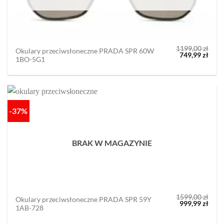
1199,00
zł
Okulary przeciwsłoneczne PRADA SPR 60W
Pierwotna
Aktu
749,99
zł
1BO-5G1
cena
cena
wynosiła:
wyno
1199,00 zł.
749,9
-37%
BRAK W MAGAZYNIE
1599,00
zł
Okulary przeciwsłoneczne PRADA SPR 59Y
Pierwotna
Aktu
999,99
zł
1AB-728
cena
cena
wynosiła:
wyno
1599,00 zł.
999,9