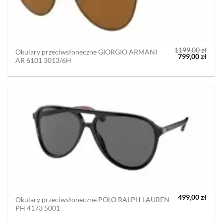
1199,00
zł
Okulary przeciwsłoneczne GIORGIO ARMANI
Pierwotna
Aktu
799,00
zł
AR 6101 3013/6H
cena
cena
wynosiła:
wyno
1199,00 zł.
799,0
499,00
zł
Okulary przeciwsłoneczne POLO RALPH LAUREN
PH 4173 5001