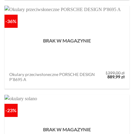
-36%
BRAK W MAGAZYNIE
1399,00
zł
Okulary przeciwsłoneczne PORSCHE DESIGN
Pierwotna
Aktu
889,99
zł
P’8695 A
cena
cena
wynosiła:
wyno
1399,00 zł.
889,9
-23%
BRAK W MAGAZYNIE