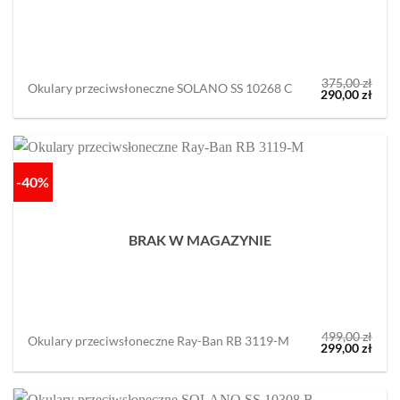
375,00
zł
Okulary przeciwsłoneczne SOLANO SS 10268 C
Pierwotna
Aktu
290,00
zł
cena
cena
wynosiła:
wyno
375,00 zł.
290,0
-40%
BRAK W MAGAZYNIE
499,00
zł
Okulary przeciwsłoneczne Ray-Ban RB 3119-M
Pierwotna
Aktu
299,00
zł
cena
cena
wynosiła:
wyno
499,00 zł.
299,0