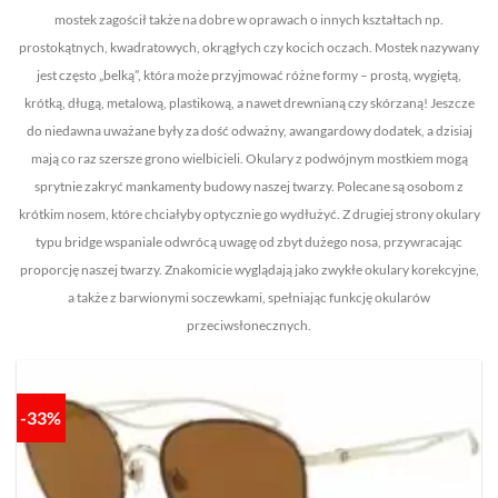
mostek zagościł także na dobre w oprawach o innych kształtach np.
prostokątnych, kwadratowych, okrągłych czy kocich oczach. Mostek nazywany
jest często „belką”, która może przyjmować różne formy – prostą, wygiętą,
krótką, długą, metalową, plastikową, a nawet drewnianą czy skórzaną! Jeszcze
do niedawna uważane były za dość odważny, awangardowy dodatek, a dzisiaj
mają co raz szersze grono wielbicieli. Okulary z podwójnym mostkiem mogą
sprytnie zakryć mankamenty budowy naszej twarzy. Polecane są osobom z
krótkim nosem, które chciałyby optycznie go wydłużyć. Z drugiej strony okulary
typu bridge wspaniale odwrócą uwagę od zbyt dużego nosa, przywracając
proporcję naszej twarzy. Znakomicie wyglądają jako zwykłe okulary korekcyjne,
a także z barwionymi soczewkami, spełniając funkcję okularów
przeciwsłonecznych.
-33%