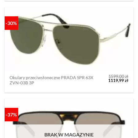
-30%
1599,00
zł
Okulary przeciwsłoneczne PRADA SPR 63X
Pierwotna
Aktu
1119,99
zł
ZVN-03B 3P
cena
cena
wynosiła:
wyno
1599,00 zł.
1119,
-37%
BRAK W MAGAZYNIE