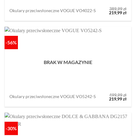
389,99
zł
Okulary przeciwsłoneczne VOGUE VO4022-S
Pierwotna
Aktu
219,99
zł
cena
cena
wynosiła:
wyno
389,99 zł.
219,9
-56%
BRAK W MAGAZYNIE
499,99
zł
Okulary przeciwsłoneczne VOGUE VO5242-S
Pierwotna
Aktu
219,99
zł
cena
cena
wynosiła:
wyno
499,99 zł.
219,9
-30%