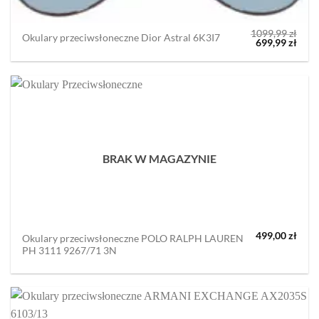
1099,99
zł
Okulary przeciwsłoneczne Dior Astral 6K3I7
Pierwotna
Aktu
699,99
zł
cena
cena
wynosiła:
wyno
1099,99 zł.
699,9
BRAK W MAGAZYNIE
499,00
zł
Okulary przeciwsłoneczne POLO RALPH LAUREN
PH 3111 9267/71 3N