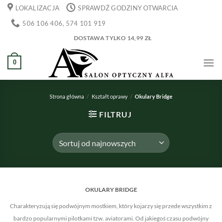
Przewiń
LOKALIZACJA
SPRAWDŹ GODZINY OTWARCIA
do
506 106 406, 574 101 919
zawartości
DOSTAWA TYLKO 14,99 ZŁ
0
Strona główna
/
Kształt oprawy
/
Okulary Bridge
FILTRUJ
OKULARY BRIDGE
Charakteryzują się podwójnym mostkiem, który kojarzy się przede wszystkim z
bardzo popularnymi pilotkami tzw. aviatorami. Od jakiegoś czasu podwójny