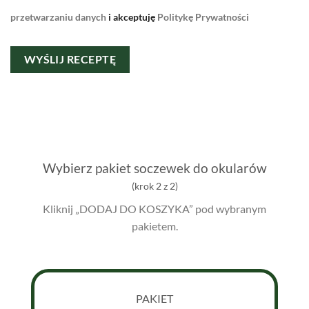
leave
przetwarzaniu danych
i akceptuję
Politykę Prywatności
this
field
empty.
Wybierz pakiet soczewek do okularów
(krok 2 z 2)
Kliknij „DODAJ DO KOSZYKA” pod wybranym
pakietem.
PAKIET