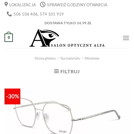
Przewiń
LOKALIZACJA
SPRAWDŹ GODZINY OTWARCIA
do
506 106 406, 574 101 919
zawartości
DOSTAWA TYLKO 14,99 ZŁ
0
Strona główna
/
Typ materiału
/
Metalowe
FILTRUJ
-30%