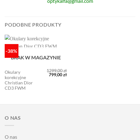
optykalfa@gmail.com
PODOBNE PRODUKTY
-38%
BRAK W MAGAZYNIE
1299,00
zł
Okulary
Pierwotna
Aktualna
799,00
zł
korekcyjne
cena
cena
wynosiła:
wynosi:
Christian Dior
1299,00 zł.
799,00 zł.
CD3 FWM
O NAS
O nas