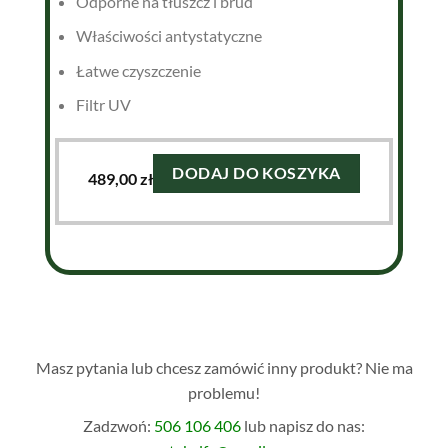
Odporne na tłuszcz i brud
Właściwości antystatyczne
Łatwe czyszczenie
Filtr UV
DODAJ DO KOSZYKA
489,00
zł
Masz pytania lub chcesz zamówić inny produkt? Nie ma
problemu!
Zadzwoń:
506 106 406
lub napisz do nas: