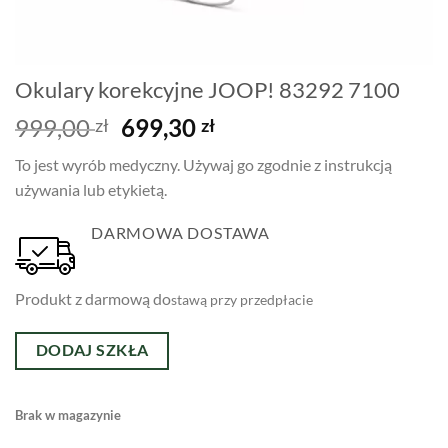
Okulary korekcyjne JOOP! 83292 7100
Pierwotna
Aktualna
999,00
699,30
zł
zł
cena
cena
To jest wyrób medyczny. Używaj go zgodnie z instrukcją
wynosiła:
wynosi:
używania lub etykietą.
999,00 zł.
699,30 zł.
DARMOWA DOSTAWA
Produkt z darmową do
stawą przy p
rzedpłaci
e
DODAJ SZKŁA
Brak w magazynie