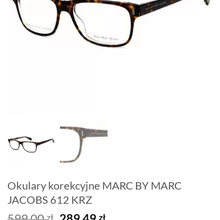
Okulary korekcyjne MARC BY MARC
JACOBS 612 KRZ
Pierwotna
Aktualna
599,00
289,49
zł
zł