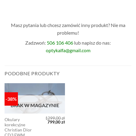
Masz pytania lub chcesz zamówić inny produkt? Nie ma
problemu!
Zadzwoń:
506 106 406
lub napisz do nas:
optykalfa@gmail.com
PODOBNE PRODUKTY
-38%
BRAK W MAGAZYNIE
1299,00
zł
Okulary
Pierwotna
Aktualna
799,00
zł
korekcyjne
cena
cena
wynosiła:
wynosi:
Christian Dior
1299,00 zł.
799,00 zł.
CD3 FWM