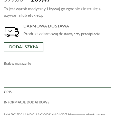
cena
cena
To jest wyrób medyczny. Używaj go zgodnie z instrukcją
wynosiła:
wynosi:
używania lub etykietą.
599,00 zł.
289,49 zł.
DARMOWA DOSTAWA
Produkt z darmową do
stawą przy p
rzedpłaci
e
DODAJ SZKŁA
Brak w magazynie
OPIS
INFORMACJE DODATKOWE
MARC BY MARC JACOBS 612 KRZ klasyczna plastikowa