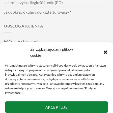
Jak zmierzyć odległość źrenic (PD)
Jak dobrać okulary do kształtu twarzy?
OBSŁUGA KLIENTA
FAQ – częste pytania
Zarządzaj zgodami plików
Wysyłka i dostawa
cookie
Zakładanie i zdejmowanie soczewek kontaktowych
W ramach naszej witryny stosujemy pliki cookies w celu świadczenia Państwu
Cennik usług
usług na najwyższym poziomie, w tym w sposób dostosowany do
indywidualnych potrzeb. Korzystanie z witryny bez zmiany ustawień
dotyczących cookies oznacza, że będą one zamieszczane w Państwa
POMOC
urządzeniu końcowym. Możecie Państwo dokonać w każdym czasie zmiany
ustawień dotyczących cookies. Więcej szczegółów w naszej ”Polityce
Prywatności”.
Regulamin
AKCEPTUJĘ
Polityka prywatności