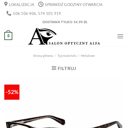
Przewiń
LOKALIZACJA
SPRAWDŹ GODZINY OTWARCIA
do
506 106 406, 574 101 919
zawartości
DOSTAWA TYLKO 14,99 ZŁ
0
Strona główna
/
Typ materiału
/
Metalowe
FILTRUJ
-52%