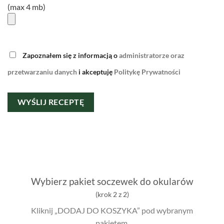
(max 4 mb)
Please
Zapoznałem się z informacją o
administratorze oraz
leave
przetwarzaniu danych
i akceptuję
Politykę Prywatności
this
field
empty.
Wybierz pakiet soczewek do okularów
(krok 2 z 2)
Kliknij „DODAJ DO KOSZYKA” pod wybranym
pakietem.