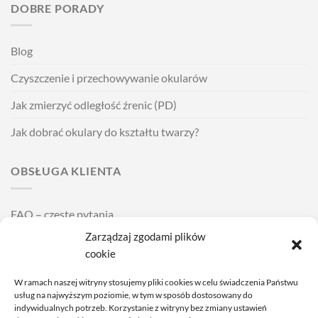
DOBRE PORADY
Blog
Czyszczenie i przechowywanie okularów
Jak zmierzyć odległość źrenic (PD)
Jak dobrać okulary do kształtu twarzy?
OBSŁUGA KLIENTA
FAQ – częste pytania
Zarządzaj zgodami plików
Wysyłka i dostawa
cookie
Zakładanie i zdejmowanie soczewek kontaktowych
W ramach naszej witryny stosujemy pliki cookies w celu świadczenia Państwu
Cennik usług
usług na najwyższym poziomie, w tym w sposób dostosowany do
indywidualnych potrzeb. Korzystanie z witryny bez zmiany ustawień