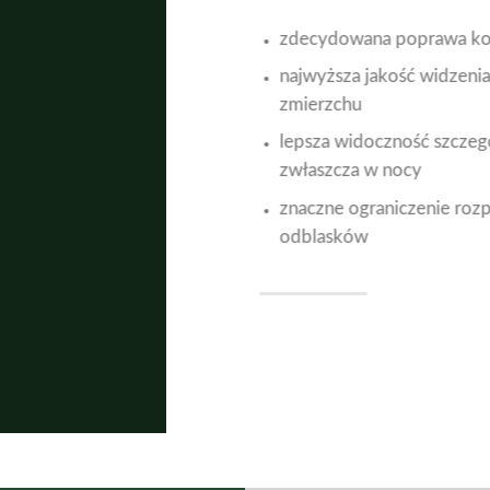
zdecydowana poprawa ko
najwyższa jakość widzenia
zmierzchu
lepsza widoczność szcze
zwłaszcza w nocy
znaczne ograniczenie roz
odblasków