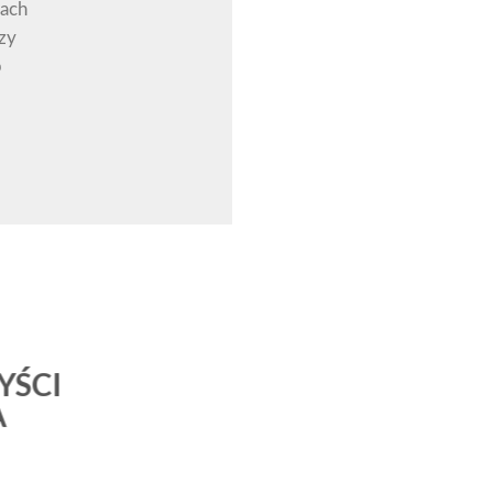
nach
zy
b
YŚCI
A