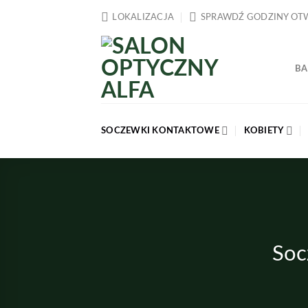
Przewiń
LOKALIZACJA
SPRAWDŹ GODZINY OT
do
zawartości
BA
SOCZEWKI KONTAKTOWE
KOBIETY
Soc