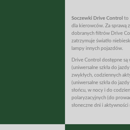
Soczewki Drive Control
to 
dla kierowców. Za sprawą z
dobranych filtrów Drive Co
zatrzymuje światło niebies
lampy innych pojazdów.
Drive Control dostępne są 
(uniwersalne szkła do jazdy
zwykłych, codziennych akt
(uniwersalne szkła do jazd
słońcu, w nocy i do codzie
polaryzacyjnych (do prow
słoneczne dni i aktywności