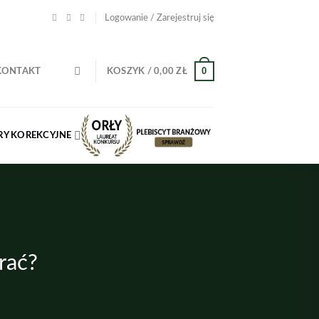
Logowanie / Zarejestruj się
0
KONTAKT
KOSZYK /
0,00
ZŁ
Y KOREKCYJNE
rać?