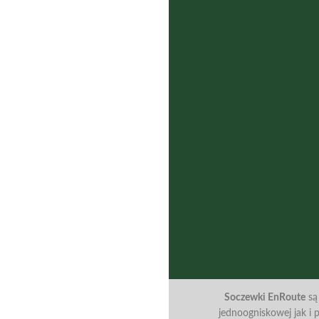
Soczewki EnRoute
są
jednoogniskowej jak i