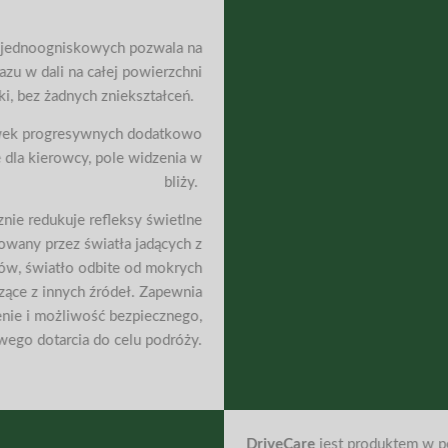
 jednoogniskowych pozwala na
zu w dali na całej powierzchni
i, bez żadnych zniekształceń.
wek progresywnych dodatkowo
 dla kierowcy, pole widzenia w
bliży.
nie redukuje refleksy świetlne
owany przez światła jadących z
ów, światło odbite od mokrych
zące z innych źródeł. Zapewnia
nie i możliwość bezpiecznego,
ego dotarcia do celu podróży.
DriveCare
jest produktem w p