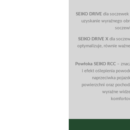
SEIKO DRIVE
dla soczewek
uzyskanie wyraźnego obra
soczewk
SEIKO DRIVE X
dla socze
optymalizuje, równie ważne
Powłoka SEIKO RCC
– znacz
i efekt oślepienia powod
naprzeciwka pojazd
powierzchni oraz pochod
wyraźne widze
komfortow