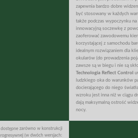
zapewnia bardzo dobre widzeni
być stosowany w każdych waru
także podczas wypoczynku na 
innowacyjną soczewkę z pow
zaoferować zawodowemu kiero
korzystającej z samochodu bar
idealnym rozwiązaniem dla kli
okularów (do prowadzenia pojaz
zawsze są w biegu i nie są skł
Technologia Reflect Control
uw
ludzkiego oka do warunków pa
docierającego do niego światła
wzroku jest inna niż w ciągu d
dają maksymalną ostrość widz
nocy.
 dostępne zarówno w konstrukcji
 progresywnej (w dwóch wersjach: