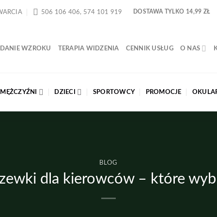
WARCIA
506 106 406, 574 101 919
DOSTAWA TYLKO 14,99 ZŁ
DANIE WZROKU
TERAPIA WIDZENIA
CENNIK USŁUG
O NAS
MĘŻCZYŹNI
DZIECI
SPORTOWCY
PROMOCJE
OKULAR
BLOG
zewki dla kierowców – które wyb