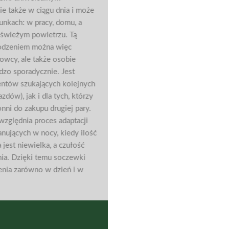
e także w ciągu dnia i może
nkach: w pracy, domu, a
świeżym powietrzu. Tą
odzeniem można więc
wcy, ale także osobie
dzo sporadycznie. Jest
entów szukających kolejnych
dów), jak i dla tych, którzy
onni do zakupu drugiej pary.
zględnia proces adaptacji
nujących w nocy, kiedy ilość
 jest niewielka, a czułość
nia. Dzięki temu soczewki
enia zarówno w dzień i w