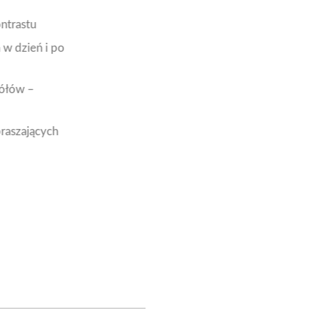
ntrastu
 w dzień i po
gółów –
praszających